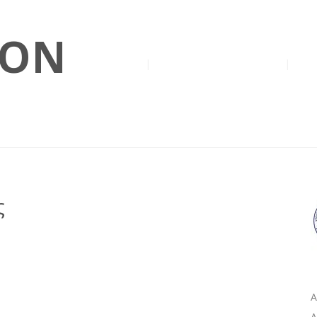
ION
Η Βίλα
Ανακάλυψε την Κεφαλονιά
Διαθ
ς
Α
Α