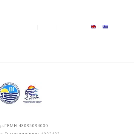
εσιμότητα – Τιμές
Gallery
Επικοινωνία
ρ.ΓΕΜΗ 48035034000
ρ Γνωστοποίησης 1082433